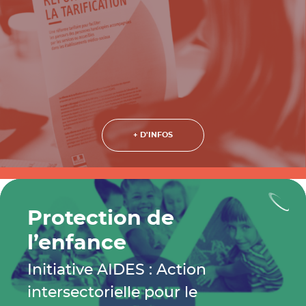
+ D'INFOS
Protection de
l’enfance
Initiative AIDES : Action
intersectorielle pour le