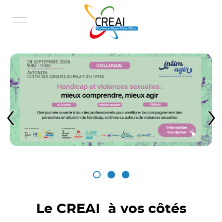
Skip
to
content
‹
›
Le CREAI à vos côtés