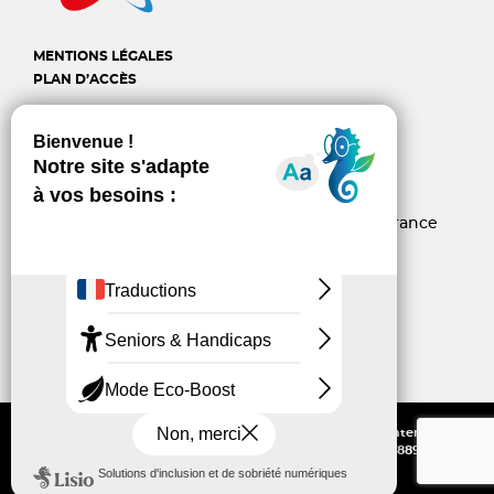
MENTIONS LÉGALES
PLAN D’ACCÈS
CREAI Provence-Alpes-
Côte d'Azur
6, rue d’Arcole - 13006 Marseille - France
04 96 10 06 60
contact@creai-pacacorse.com
Linkedin
Youtube
Tous droits réservés - Reproduction partielle ou intégrale interdite sans
autorisation écrite — N° SIRET : 775 559 677 00015 - NAF : 8899B - N°
Formation : 93130003013