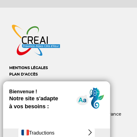
MENTIONS LÉGALES
PLAN D’ACCÈS
CREAI Provence-Alpes-
Côte d'Azur
6, rue d’Arcole - 13006 Marseille - France
04 96 10 06 60
contact@creai-pacacorse.com