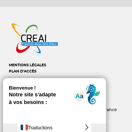
MENTIONS LÉGALES
PLAN D’ACCÈS
CREAI Provence-Alpes-
Côte d'Azur
6, rue d’Arcole - 13006 Marseille - France
04 96 10 06 60
contact@creai-pacacorse.com