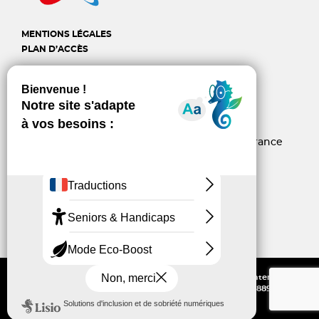
MENTIONS LÉGALES
PLAN D’ACCÈS
CREAI Provence-Alpes-
Côte d'Azur
6, rue d’Arcole - 13006 Marseille - France
04 96 10 06 60
contact@creai-pacacorse.com
Linkedin
Youtube
Tous droits réservés - Reproduction partielle ou intégrale interdite sans
autorisation écrite — N° SIRET : 775 559 677 00015 - NAF : 8899B - N°
Formation : 93130003013